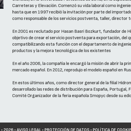
Carreteras y Elevación. Comenzó su vida laboral como ingenier
hasta que en 1997 recibió la invitación por parte del importa
como responsable de los servicios postventa, taller, director 
En 2001 es reclutado por Hasan Basri Bozkurt, fundador de Hi
objetivo de crear el servicio postventa para exportación, del
compatibilizando esta función con el departamento de ingenier
productos y la mejora tecnológica de los existentes
En el año 2006, la compañía le encargó la misión de abrir la pri
mercado español. En 2012, reprodujo el modelo español en Rus
En estos últimos años, como director general de la filial Hidr
desarrollado las redes de distribución para España, Portugal, F
Comité Organizador de la feria española Smopyc desde su edi
©
• 2026 •
AVISO LEGAL
•
PROTECCIÓN DE DATOS
•
POLÍTICA DE COOKI