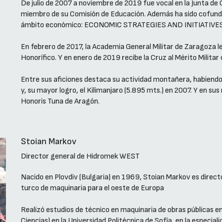
De julio de 2007 a noviembre de 2019 fue vocal en la Junta de
miembro de su Comisión de Educación. Además ha sido cofund
ámbito económico: ECONOMIC STRATEGIES AND INITIATIVES S
En febrero de 2017, la Academia General Militar de Zaragoza l
Honorífico. Y en enero de 2019 recibe la Cruz al Mérito Militar 
Entre sus aficiones destaca su actividad montañera, habiendo 
y, su mayor logro, el Kilimanjaro (5.895 mts.) en 2007. Y en sus
Honoris Tuna de Aragón.
Stoian Markov
Director general de Hidromek WEST
Nacido en Plovdiv (Bulgaria) en 1969, Stoian Markov es directo
turco de maquinaria para el oeste de Europa
Realizó estudios de técnico en maquinaria de obras públicas en
Ciencias) en la Universidad Politécnica de Sofía, en la especia