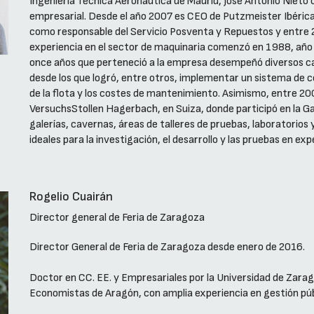
Ingeniería Técnica Aeronáutica de Madrid, José Antonio Nieto
empresarial. Desde el año 2007 es CEO de Putzmeister Ibérica
como responsable del Servicio Posventa y Repuestos y entre
experiencia en el sector de maquinaria comenzó en 1988, año e
once años que perteneció a la empresa desempeñó diversos car
desde los que logró, entre otros, implementar un sistema de c
de la flota y los costes de mantenimiento. Asimismo, entre 2
VersuchsStollen Hagerbach, en Suiza, donde participó en la G
galerías, cavernas, áreas de talleres de pruebas, laboratorios 
ideales para la investigación, el desarrollo y las pruebas en ex
Rogelio Cuairán
Director general de Feria de Zaragoza
Director General de Feria de Zaragoza desde enero de 2016.
Doctor en CC. EE. y Empresariales por la Universidad de Zarag
Economistas de Aragón, con amplia experiencia en gestión púb